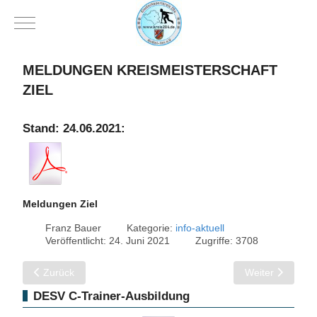
Mobile Menu Toggle
MELDUNGEN KREISMEISTERSCHAFT
ZIEL
Stand: 24.06.2021:
Meldungen Ziel
Franz Bauer
Kategorie:
info-aktuell
Veröffentlicht: 24. Juni 2021
Zugriffe: 3708
Vorheriger Beitrag: Kreismeisterschaft Ü60
Nächster Beitra
Zurück
Weiter
DESV C-Trainer-Ausbildung