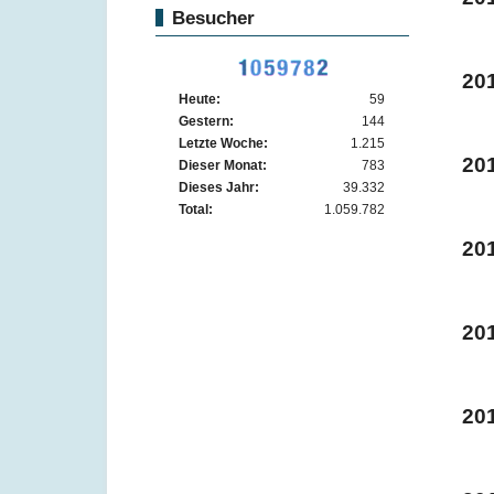
Besucher
20
Heute:
59
Gestern:
144
Letzte Woche:
1.215
20
Dieser Monat:
783
Dieses Jahr:
39.332
Total:
1.059.782
20
20
20