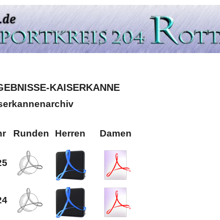
GEBNISSE-KAISERKANNE
serkannenarchiv
hr
Runden
Herren
Damen
25
24