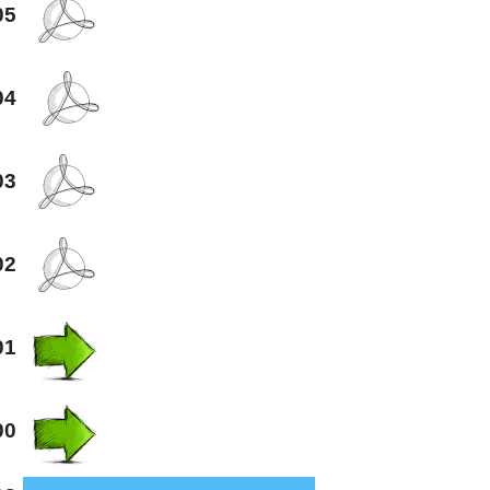
05
04
03
02
01
00