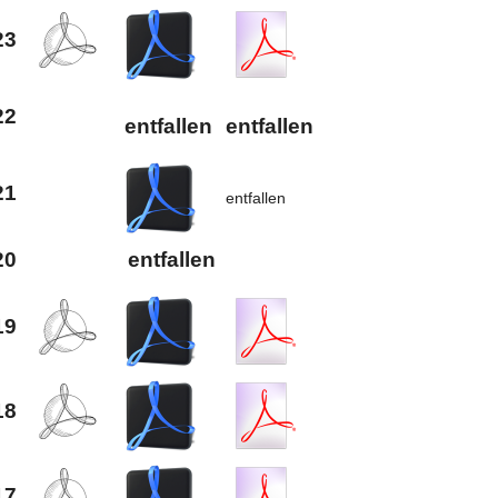
23
22
entfallen
entfallen
21
entfallen
20
entfallen
19
18
17