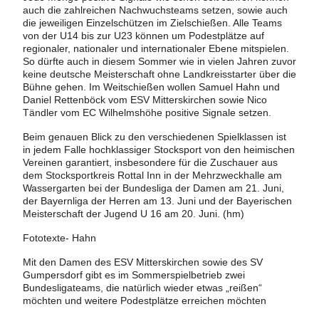
auch die zahlreichen Nachwuchsteams setzen, sowie auch
die jeweiligen Einzelschützen im Zielschießen. Alle Teams
von der U14 bis zur U23 können um Podestplätze auf
regionaler, nationaler und internationaler Ebene mitspielen.
So dürfte auch in diesem Sommer wie in vielen Jahren zuvor
keine deutsche Meisterschaft ohne Landkreisstarter über die
Bühne gehen. Im Weitschießen wollen Samuel Hahn und
Daniel Rettenböck vom ESV Mitterskirchen sowie Nico
Tändler vom EC Wilhelmshöhe positive Signale setzen.
Beim genauen Blick zu den verschiedenen Spielklassen ist
in jedem Falle hochklassiger Stocksport von den heimischen
Vereinen garantiert, insbesondere für die Zuschauer aus
dem Stocksportkreis Rottal Inn in der Mehrzweckhalle am
Wassergarten bei der Bundesliga der Damen am 21. Juni,
der Bayernliga der Herren am 13. Juni und der Bayerischen
Meisterschaft der Jugend U 16 am 20. Juni. (hm)
Fototexte- Hahn
Mit den Damen des ESV Mitterskirchen sowie des SV
Gumpersdorf gibt es im Sommerspielbetrieb zwei
Bundesligateams, die natürlich wieder etwas „reißen“
möchten und weitere Podestplätze erreichen möchten