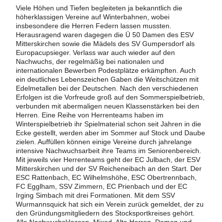
Viele Höhen und Tiefen begleiteten ja bekanntlich die
höherklassigen Vereine auf Winterbahnen, wobei
insbesondere die Herren Federn lassen mussten.
Herausragend waren dagegen die Ü 50 Damen des ESV
Mitterskirchen sowie die Mädels des SV Gumpersdorf als
Europacupsieger. Verlass war auch wieder auf den
Nachwuchs, der regelmäßig bei nationalen und
internationalen Bewerben Podestplätze erkämpften. Auch
ein deutliches Lebenszeichen Gaben die Weitschützen mit
Edelmetallen bei der Deutschen. Nach den verschiedenen
Erfolgen ist die Vorfreude groß auf den Sommerspielbetrieb,
verbunden mit abermaligen neuen Klassenstärken bei den
Herren. Eine Reihe von Herrenteams haben im
Winterspielbetrieb ihr Spielmaterial schon seit Jahren in die
Ecke gestellt, werden aber im Sommer auf Stock und Daube
zielen. Auffüllen können einige Vereine durch jahrelange
intensive Nachwuchsarbeit ihre Teams im Seniorenbereich.
Mit jeweils vier Herrenteams geht der EC Julbach, der ESV
Mitterskirchen und der SV Reicheneibach an den Start. Der
ESC Rattenbach, EC Wilhelmshöhe, ESC Obertrennbach,
FC Egglham, SSV Zimmern, EC Prienbach und der EC
Irging Simbach mit drei Formationen. Mit dem SSV
Wurmannsquick hat sich ein Verein zurück gemeldet, der zu
den Gründungsmitgliedern des Stocksportkreises gehört.