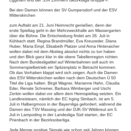
Egglham und der SSV Zimmern Bezirksliga Gruppe F.
Bei den Damen können der SV Gumpersdorf und der ESV
Mitterskirchen
zum Auftakt am 21. Juni Heimrecht genießen, denn der
erste Spieltag geht in der Mehrzweckhalle am Wassergarten
über die Bühne. Die Entscheidung findet am 26. Juli in
Kühbach statt. Regina Brandmüller, Eva Kreuzeder, Diana
Huber, Maria Empl, Elisabeth Platzer und Anna Hinteraicher
wollen dabei mit dem Abstieg absolut nichts zu tun haben
und den Blick ganz klar in die obere Tabellenregion richten.
Nach dem Bundesligatitel auf Winterbahnen soll auch im
Sommerspielbetrieb ein Spitzenplatz in Betracht kommen.
Ob das Vorhaben klappt wird sich zeigen. Auch die Damen
des ESV Mitterskirchen wollen nach dem Deutschen Ü 50
Titel die Liga halten. Birgit Wagner, Marianne Hahn, Claudia
Eder, Renate Schreiner, Barbara Wimberger und Uschi
Zerbin wollen dabei vor allem dem Heimspieltag setzten. Ein
Landkreisteam, nämlich der EC Irging Simbach, ist am 5.
Juli in Halbergmoos in der Bayernliga gefordert, während die
Damen des TSV Massing und der DJK-SV Wittibreut am 5.
Juli in Lampoding in der Landesliga Süd starten, der EC
Prienbach in der Bezirksoberliga.
Jede Menge positive Signale wie schon seit Jahren können