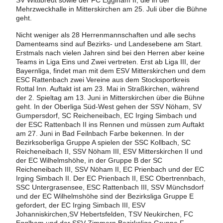
SV Wittibreut sowie der FC Egglham II, die in der
Mehrzweckhalle in Mitterskirchen am 25. Juli über die Bühne
geht.
Nicht weniger als 28 Herrenmannschaften und alle sechs
Damenteams sind auf Bezirks- und Landesebene am Start.
Erstmals nach vielen Jahren sind bei den Herren aber keine
Teams in Liga Eins und Zwei vertreten. Erst ab Liga III, der
Bayernliga, findet man mit dem ESV Mitterskirchen und dem
ESC Rattenbach zwei Vereine aus dem Stocksportkreis
Rottal Inn. Auftakt ist am 23. Mai in Straßkirchen, während
der 2. Spieltag am 13. Juni in Mitterskirchen über die Bühne
geht. In der Oberliga Süd-West gehen der SSV Nöham, SV
Gumpersdorf, SC Reicheneibach, EC Irging Simbach und
der ESC Rattenbach II ins Rennen und müssen zum Auftakt
am 27. Juni in Bad Feilnbach Farbe bekennen. In der
Bezirksoberliga Gruppe A spielen der SSC Kollbach, SC
Reicheneibach II, SSV Nöham III, ESV Mitterskirchen II und
der EC Wilhelmshöhe, in der Gruppe B der SC
Reicheneibach III, SSV Nöham II, EC Prienbach und der EC
Irging Simbach II. Der EC Prienbach II, ESC Obertrennbach,
SSC Untergrasensee, ESC Rattenbach III, SSV Münchsdorf
und der EC Wilhelmshöhe sind der Bezirksliga Gruppe E
gefordert, der EC Irging Simbach III, ESV
Johanniskirchen,SV Hebertsfelden, TSV Neukirchen, FC