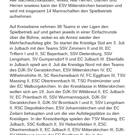
Alle Nachwuchsklassen, Mixed, Alte Herren, Damen und
Herren sowieso kann der ESV Mitterskirchen besetzen und
wird mit insgesamt 14 Mannschaften den Spielbetrieb
aufnehmen.
Auf Kreisebene nehmen 38 Teams in vier Ligen den
Spielbetrieb auf und gehen jeweils in einer Einfachrunde
über die Bühne, wobei es als Anreiz wieder den
Mehrfachaufstieg gibt. So startet die Kreisliga Süd am 3. Juli
in Julbach mit den Teams SSV Zimmern II und III, EC
Triftern I und II, SC Bayerbach, SSV Dietersburg, SSV
Lengsham, SV Gumpersdorf II und EC Julbach III. Ebenfalls
in Julbach spielt am 4. Juli die Kreisliga Nord mit den Teams
des DJK-SV Geratskirchen, ESV Mitterskirchen IV, EC
Wilhelmshöhe III, SC Reicheneibach IV, FC Egglham III, TSV
Massing II, ESC Obertrennbach III, TSG Postmünster und
der EC Walburgskirchen. In der Kreisklasse in Mitterskirchen
wollen sich am 19. Juni der DJK-SV Wittibreut II, EC Julbach
IV, EC Prienbach III, SSV Wurmannsquick, DJK-SV
Geratskirchen II, DJK-SV Brombach I und II, SSV Lengsham
II, RSC Diepoltskirchen, ESV Johanniskirchen und der EC
Zeilarn behaupten und um die vier Aufstiegsplätze zu den
Kreisligen. In der Kreisoberliga spielen der TSV Massing, EC
Julbach, SSC Kollbach II, SV Hebertsfelden II, ESC
Obertrennbach II, EC Julbach II, ESV Mitterskirchen III, DJK-