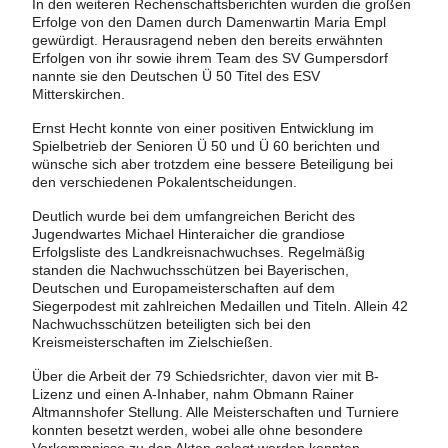
In den weiteren Rechenschaftsberichten wurden die großen
Erfolge von den Damen durch Damenwartin Maria Empl
gewürdigt. Herausragend neben den bereits erwähnten
Erfolgen von ihr sowie ihrem Team des SV Gumpersdorf
nannte sie den Deutschen Ü 50 Titel des ESV
Mitterskirchen.
Ernst Hecht konnte von einer positiven Entwicklung im
Spielbetrieb der Senioren Ü 50 und Ü 60 berichten und
wünsche sich aber trotzdem eine bessere Beteiligung bei
den verschiedenen Pokalentscheidungen.
Deutlich wurde bei dem umfangreichen Bericht des
Jugendwartes Michael Hinteraicher die grandiose
Erfolgsliste des Landkreisnachwuchses. Regelmäßig
standen die Nachwuchsschützen bei Bayerischen,
Deutschen und Europameisterschaften auf dem
Siegerpodest mit zahlreichen Medaillen und Titeln. Allein 42
Nachwuchsschützen beteiligten sich bei den
Kreismeisterschaften im Zielschießen.
Über die Arbeit der 79 Schiedsrichter, davon vier mit B-
Lizenz und einen A-Inhaber, nahm Obmann Rainer
Altmannshofer Stellung. Alle Meisterschaften und Turniere
konnten besetzt werden, wobei alle ohne besondere