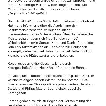
Wettbewerbe. Zudem wurde ein Antrag zur Umbenennung
der „2. Bundesliga Herren Winter“ angenommen. Die
Meisterschaft wird künftig unter der Bezeichnung
„Regionalliga Süd“ geführt.
Über die Aktivitäten der Weitschützen informierte Gerhard
Hahn und informierte über die Ausrichtung der
Bezirksmeisterschaften, verbunden mit der
Kreismeisterschaft in Mitterskirchen. Über die Bayerische
Meisterschaft haben sich Nico Tändler vom EC
Wilhelmshöhe sowie Samuel Hahn und Daniel Rettenböck
vom ESV Mitterskirchen die Fahrkarte zur Deutschen
erkämpft, wobei Samuel Hahn und Daniel Rettenböck in
Flensburg die Plätze zwei und drei belegten.
Reibungslos ging die Klassenteilung durch
Kreisgeschäftsführer Heinz Andorfer über die Bühne.
Im Mittelpunkt standen anschließend erfolgreiche Sportler,
welche im abgelaufenen Winter und im Sommer 2025
überregional den Stocksportkreis präsentierten. Bernhard
Stelzig und Philipp Maurer überreichten dabei die
Ehrengaben.
Ehrend gedacht wurde zu Beginn der Versammlung den
verstorbenen Funktionären Hans Killi, ehemals