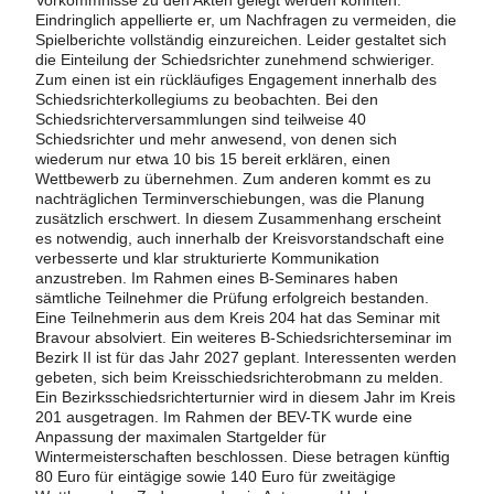
Vorkommnisse zu den Akten gelegt werden konnten.
Eindringlich appellierte er, um Nachfragen zu vermeiden, die
Spielberichte vollständig einzureichen. Leider gestaltet sich
die Einteilung der Schiedsrichter zunehmend schwieriger.
Zum einen ist ein rückläufiges Engagement innerhalb des
Schiedsrichterkollegiums zu beobachten. Bei den
Schiedsrichterversammlungen sind teilweise 40
Schiedsrichter und mehr anwesend, von denen sich
wiederum nur etwa 10 bis 15 bereit erklären, einen
Wettbewerb zu übernehmen. Zum anderen kommt es zu
nachträglichen Terminverschiebungen, was die Planung
zusätzlich erschwert. In diesem Zusammenhang erscheint
es notwendig, auch innerhalb der Kreisvorstandschaft eine
verbesserte und klar strukturierte Kommunikation
anzustreben. Im Rahmen eines B-Seminares haben
sämtliche Teilnehmer die Prüfung erfolgreich bestanden.
Eine Teilnehmerin aus dem Kreis 204 hat das Seminar mit
Bravour absolviert. Ein weiteres B-Schiedsrichterseminar im
Bezirk II ist für das Jahr 2027 geplant. Interessenten werden
gebeten, sich beim Kreisschiedsrichterobmann zu melden.
Ein Bezirksschiedsrichterturnier wird in diesem Jahr im Kreis
201 ausgetragen. Im Rahmen der BEV-TK wurde eine
Anpassung der maximalen Startgelder für
Wintermeisterschaften beschlossen. Diese betragen künftig
80 Euro für eintägige sowie 140 Euro für zweitägige