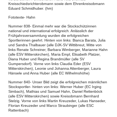
Kreisschiedsrichterobmann sowie dem Ehrenkreisobmann
Eduard Schmidhuber. (hm)
Fototexte- Hahn
Nummer 838- Einmal mehr war die Stockschützinnen
national und international erfolgreich. Anlässlich der
Frühjahrsversammlung wurden die erfolgreichen
Sportlerinnen geehrt. Hinten von links: Bianca Barata, Julia
und Sandra Thalbauer (alle DJK-SV Wittibreut, Mitte von
links Renate Schreiner, Barbara Wimberger, Marianne Hahn
(alle ESV Mitterskirchen), Maria Empl, Elisabeth Platzer,
Diana Huber und Regina Brandmüller (alle SV
Gumpersdorf). Vorne von links Claudia Eder (ESV
Mitterskirchen), Leonie und Johanna Attenberger, Laura
Hänsele und Anna Huber (alle EC Wilhelmshöhe)
Nummer 840- Unser Bild zeigt die erfolgreichen männlichen
Stocksportler- hinten von links: Werner Huber (EC Irging
Simbach), Mathias und Samuel Hahn, Daniel Rettenböck
(alle ESV Mitterskirchen) sowie Kreisobmann Bernhard
Stelzig. Vorne von links Martin Kreuzeder, Lukas Hanseder,
Florian Kreuzeder und Marco Straubinger (alle ESC
Rattenbach)